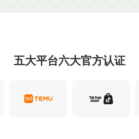
五大平台六大官方认证