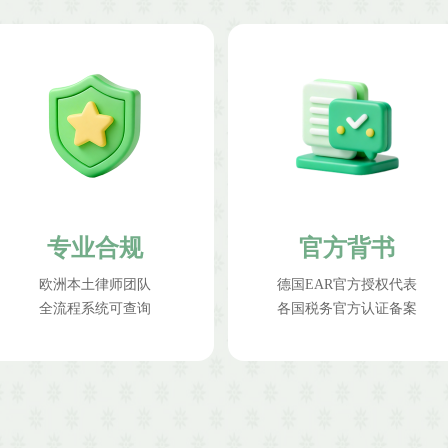
专业合规
官方背书
欧洲本土律师团队
德国EAR官方授权代表
全流程系统可查询
各国税务官方认证备案