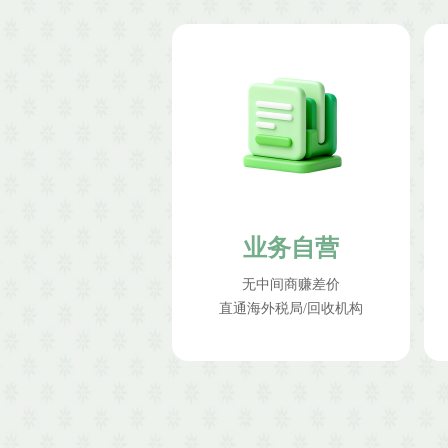
业务自营
无中间商赚差价
直通海外税局/回收机构