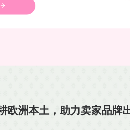
耕欧洲本土，助力卖家品牌