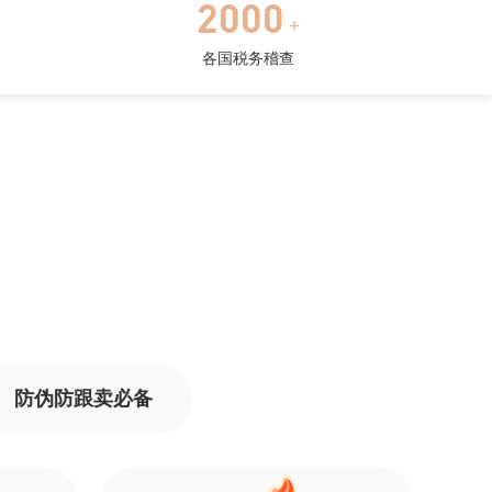
2000
+
各国税务稽查
防伪防跟卖必备