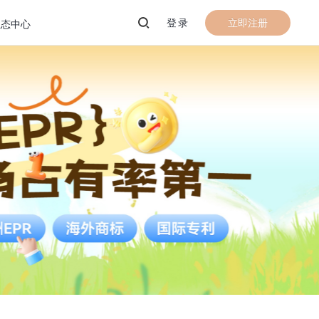
登 录
立即注册
生态中心