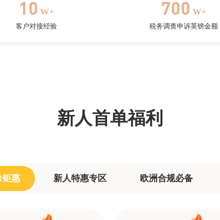
10
700
W+
W+
客户对接经验
税务调查申诉英镑金额
新人首单福利
R钜惠
新人特惠专区
欧洲合规必备