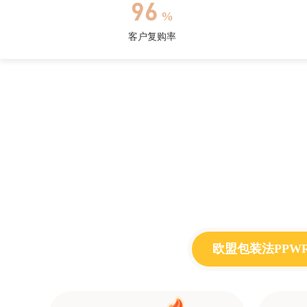
96
%
客户复购率
欧盟包装法PPW