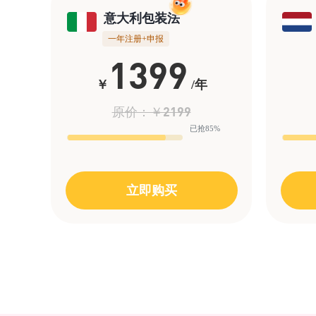
意大利包装法
一年注册+申报
1399
￥
/年
原价：￥2199
已抢85%
立即购买