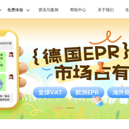
免费体验
资讯与案例
帮助中心
关于我们