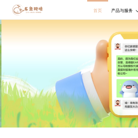
首页
产品与服务