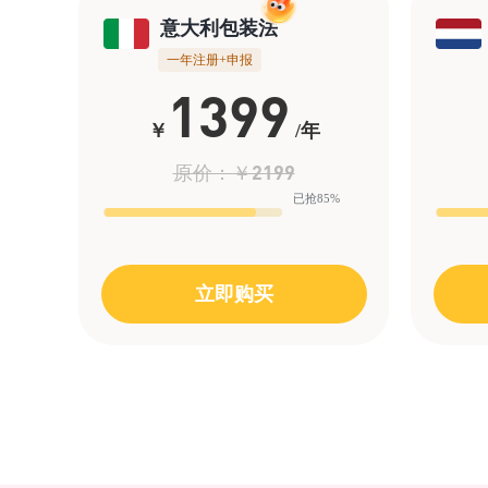
意大利包装法
一年注册+申报
1399
￥
/年
原价：￥2199
已抢85%
立即购买