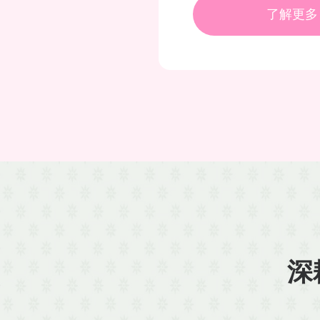
了解更多
深