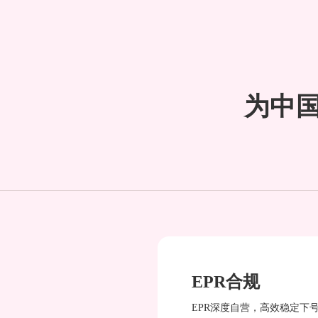
为中
EPR合规
EPR深度自营，高效稳定下