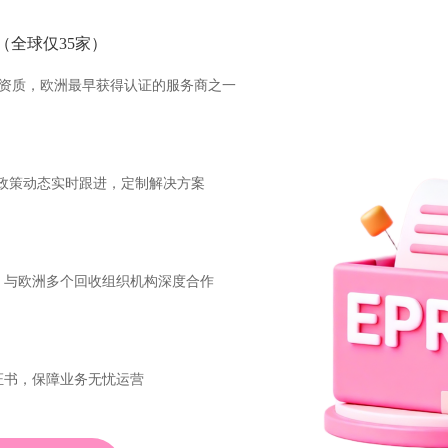
（全球仅35家）
收资质，欧洲最早获得认证的服务商之一
律政策动态实时跟进，定制解决方案
，与欧洲多个回收组织机构深度合作
证书，保障业务无忧运营