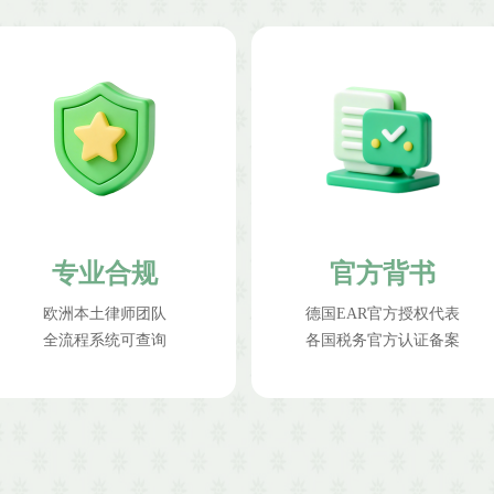
专业合规
官方背书
欧洲本土律师团队
德国EAR官方授权代表
全流程系统可查询
各国税务官方认证备案