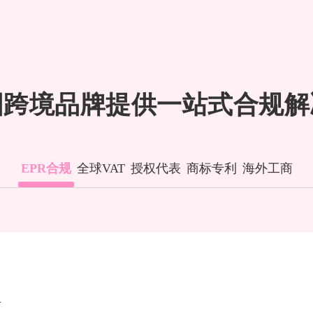
国跨境品牌提供一站式合规解
EPR合规
全球VAT
授权代表
商标专利
海外工商
号