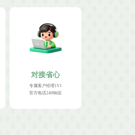
对接省心
专属客户经理1V1
官方电话24H响应