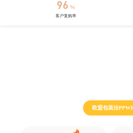
96
%
客户复购率
欧盟包装法PPW