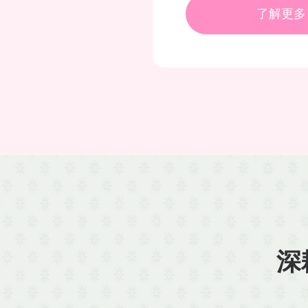
了解更多
深