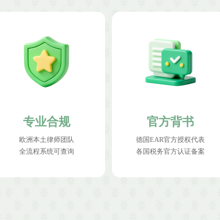
专业合规
官方背书
欧洲本土律师团队
德国EAR官方授权代表
全流程系统可查询
各国税务官方认证备案